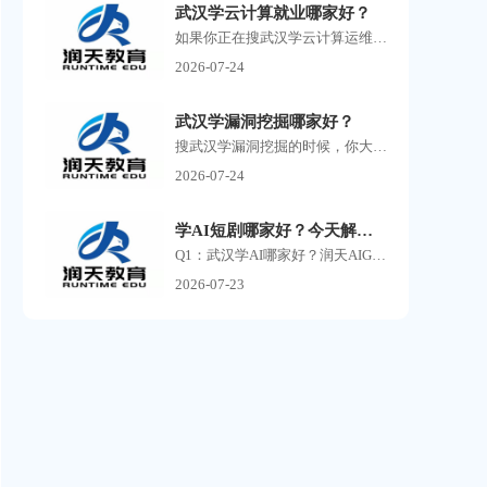
武汉学云计算就业哪家好？
如果你正在搜武汉学云计算运维，大概率已经发现了一个问题：满屏的培训机构广告，每家都说自己名师授课、实战教学、高薪就业，但到底哪家靠谱，根本分不清。 云计算运维这个方...
2026-07-24
武汉学漏洞挖掘哪家好？
搜武汉学漏洞挖掘的时候，你大概率已经刷到过一堆培训机构的广告了。 有打着零基础包就业旗号的，有号称30天速成渗透测试的，还有把你拉进群先听一节免费课再疯狂推销的。 说实...
2026-07-24
学AI短剧哪家好？今天解析ai课程的常见问答
Q1：武汉学AI哪家好？润天AIGC影视商业班适合零基础小白吗？ A：润天教育是武汉专业AI短剧、AI漫剧培训机构，零基础完全可以报名。课程不要求美术、剪辑、影视专业功底，从AI提示词...
2026-07-23