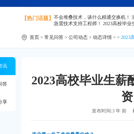
不会堆叠技术，谈什么精通交换机！
【热门话题】
急需技术支持工程师！
2023高校毕
首页
>
常见问答
>
公司动态
>
动态详情
> >
20
资讯
2023高校毕业生
问答
资
分享
发布时间:3 年 前