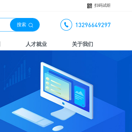
扫码试听
13296649297
搜索
训
人才就业
关于我们