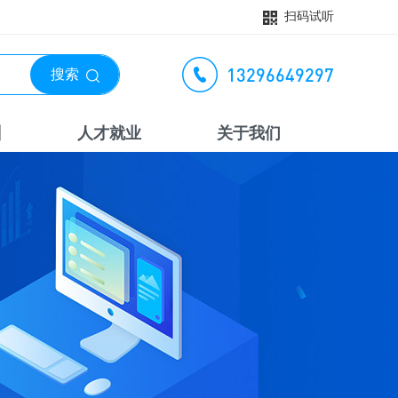
扫码试听
13296649297
搜索
训
人才就业
关于我们