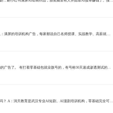
AIGC这波浪潮，你一定感受到了。 刷抖音到处是AI生成的短剧，刷小红书满屏AI绘画作品，朋友圈里有人开始靠AI接单赚钱了。搜武汉学AIGC的人越来越多，但问题也随之而来培训
如果你正在搜武汉学云计算运维，大概率已经发现了一个问题：满屏的培训机构广告，每家都说自己名师授课、实战教学、高薪就业，但到底哪家靠谱，根本分不清。 云计算运维这个方...
搜武汉学漏洞挖掘的时候，你大概率已经刷到过一堆培训机构的广告了。 有打着零基础包就业旗号的，有号称30天速成渗透测试的，还有把你拉进群先听一节免费课再疯狂推销的。 说实...
Q1：武汉学AI哪家好？润天AIGC影视商业班适合零基础小白吗？ A：润天教育是武汉专业AI短剧、AI漫剧培训机构，零基础完全可以报名。课程不要求美术、剪辑、影视专业功底，从AI提示词...