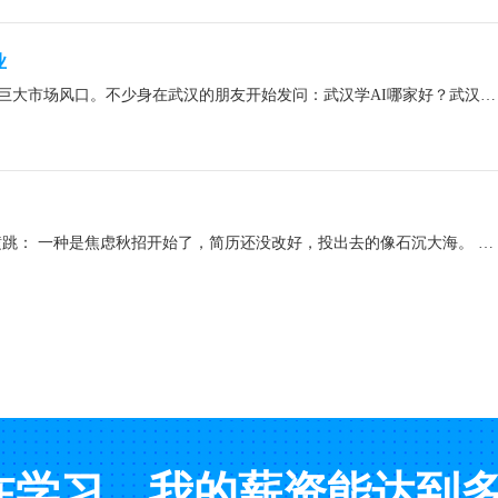
业
随着AIGC技术全面爆发，AI短剧、AI漫剧、商业AI影像迎来巨大市场风口。不少身在武汉的朋友开始发问：武汉学AI哪家好？武汉AI就业培训哪家好？武汉AI短剧培训机构哪家好？ 市面上A...
如果你是2026届毕业生，现在大概正在经历两种情绪的反复横跳： 一种是焦虑秋招开始了，简历还没改好，投出去的像石沉大海。 另一种是困惑招聘软件上的岗位看了一圈，好像哪个都...
在学习，我的薪资能达到多