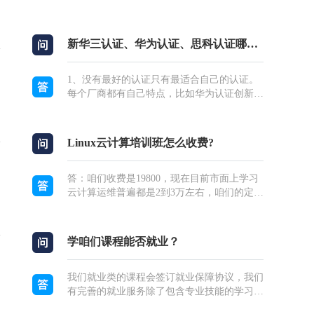
机构如雨...
必要的，但是等你有了项目经验之后企业就会
更看重后者和你个人的综合能力。第二证书的
考...
新华三认证、华为认证、思科认证哪个厂商认证
1、没有最好的认证只有最适合自己的认证。
每个厂商都有自己特点，比如华为认证创新力
强，新华三实用性强就很好找工作，而思科认
证知名度高，但是国内市场份额少，很难就
业；...
Linux云计算培训班怎么收费?
答：咱们收费是19800，现在目前市面上学习
云计算运维普遍都是2到3万左右，咱们的定价
还是十分良心的。虽然教育培训只是咱们公司
六大核心业务之一，但是其他业务都需要培训
案列的...
学咱们课程能否就业？
我们就业类的课程会签订就业保障协议，我们
有完善的就业服务除了包含专业技能的学习以
外，我们还有就业老师会进行仿真的3轮企业