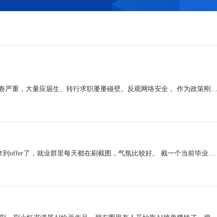
当下ICT求职赛道冷热分化明显，软件开发岗位持续收缩、内卷严重，大量应届生、转行求职屡屡碰壁。反观网络安全， 作为政策刚需赛道，岗位需求稳定且持续增长，其中渗透
先说个近况 最近我们渗透测试就业班又有一批学员陆陆续续拿到offer了，就业群里每天都在刷截图，气氛比较好。 截一个当前毕业班的数据： 当前毕业班：32人毕业三周，已就业28人，...