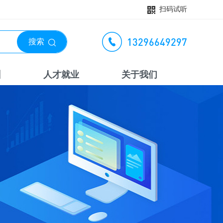
扫码试听
13296649297
搜索
训
人才就业
关于我们