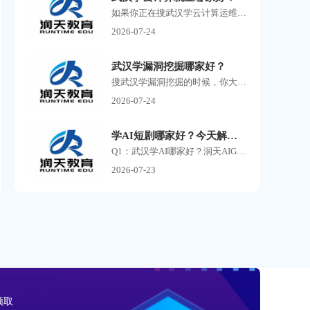
如果你正在搜武汉学云计算运维，大概率已经发现了一个问题：满屏的培训机构广告，每家都说自己名师授课、实战教学、高薪就业，但到底哪家靠谱，根本分不清。 云计算运维这个方...
2026-07-24
武汉学漏洞挖掘哪家好？
搜武汉学漏洞挖掘的时候，你大概率已经刷到过一堆培训机构的广告了。 有打着零基础包就业旗号的，有号称30天速成渗透测试的，还有把你拉进群先听一节免费课再疯狂推销的。 说实...
2026-07-24
学AI短剧哪家好？今天解析ai课程的常见问答
Q1：武汉学AI哪家好？润天AIGC影视商业班适合零基础小白吗？ A：润天教育是武汉专业AI短剧、AI漫剧培训机构，零基础完全可以报名。课程不要求美术、剪辑、影视专业功底，从AI提示词...
2026-07-23
领取
领取