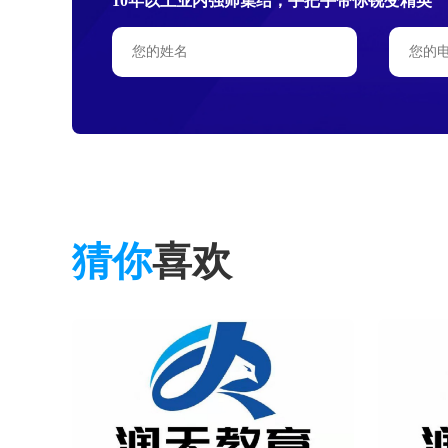
10年以上业内强师集结，手把手带你锐变精英
猜你
喜欢