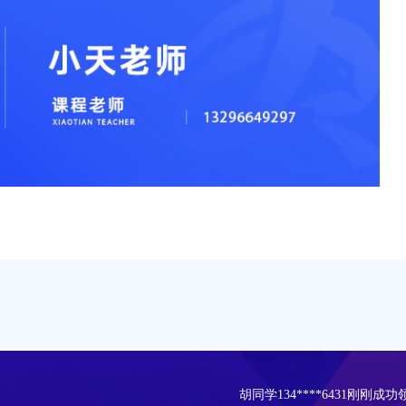
胡同学134****6431刚刚成功
李同学150****6122刚刚成功