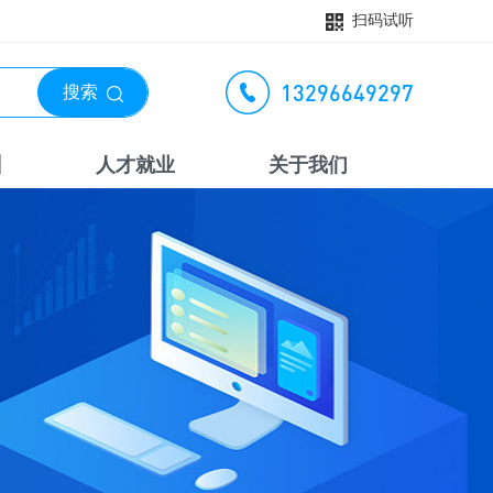
扫码试听
13296649297
搜索
训
人才就业
关于我们