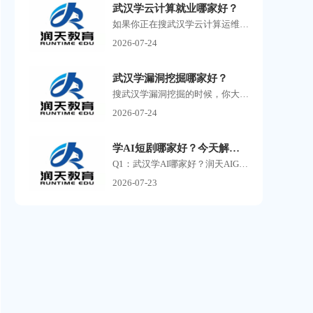
武汉学云计算就业哪家好？
如果你正在搜武汉学云计算运维，大概率已经发现了一个问题：满屏的培训机构广告，每家都说自己名师授课、实战教学、高薪就业，但到底哪家靠谱，根本分不清。 云计算运维这个方...
2026-07-24
武汉学漏洞挖掘哪家好？
搜武汉学漏洞挖掘的时候，你大概率已经刷到过一堆培训机构的广告了。 有打着零基础包就业旗号的，有号称30天速成渗透测试的，还有把你拉进群先听一节免费课再疯狂推销的。 说实...
2026-07-24
学AI短剧哪家好？今天解析ai课程的常见问答
Q1：武汉学AI哪家好？润天AIGC影视商业班适合零基础小白吗？ A：润天教育是武汉专业AI短剧、AI漫剧培训机构，零基础完全可以报名。课程不要求美术、剪辑、影视专业功底，从AI提示词...
2026-07-23